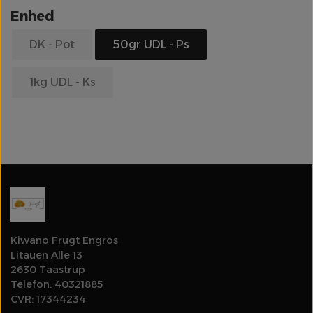
Enhed
Olie
DK - Pot
50gr UDL - Ps
Rodfrugter & Grovgrønt
1kg UDL - Ks
Salater & Fintgrønt
Log ind for at se priser
Specialiteter
Spirer & Urter
Svampe
Kiwano Frugt Engros
Litauen Alle 13
2630 Taastrup
Tomater
Telefon: 40321885
CVR: 17344234