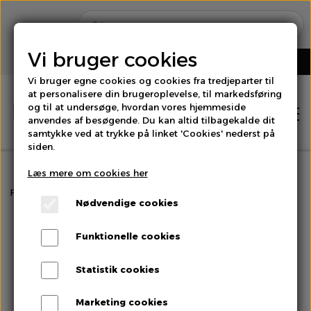
Vi bruger cookies
Vi bruger egne cookies og cookies fra tredjeparter til
at personalisere din brugeroplevelse, til markedsføring
og til at undersøge, hvordan vores hjemmeside
anvendes af besøgende. Du kan altid tilbagekalde dit
samtykke ved at trykke på linket 'Cookies' nederst på
siden.
Læs mere om cookies her
Hjem
Forside
Spirer & Urter
Rosmarin
Nødvendige cookies
Shop
Funktionelle cookies
Brød
Statistik cookies
Om os
Marketing cookies
Bær