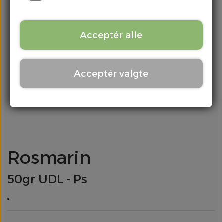
Kontakt
Chili & Peber
Acceptér alle
Citrus
Acceptér valgte
Div. Grønt
Frugt
Kartofler
Rosmarin
Kål
50gr UDL - Ps
Løg
Meloner