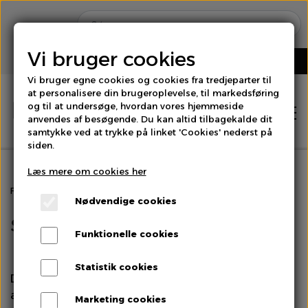
Vi bruger cookies
Vi bruger egne cookies og cookies fra tredjeparter til
at personalisere din brugeroplevelse, til markedsføring
og til at undersøge, hvordan vores hjemmeside
anvendes af besøgende. Du kan altid tilbagekalde dit
samtykke ved at trykke på linket 'Cookies' nederst på
siden.
Læs mere om cookies her
Hjem
Forside
Salgs- og leveringsbetingelser
Nødvendige cookies
Salgs- og leveringsbetingelser
Shop
Funktionelle cookies
Brød
Statistik cookies
Om os
Disse salgs- og leveringsbetingelser finder
anvendelse på køb af varer på
Marketing cookies
Bær