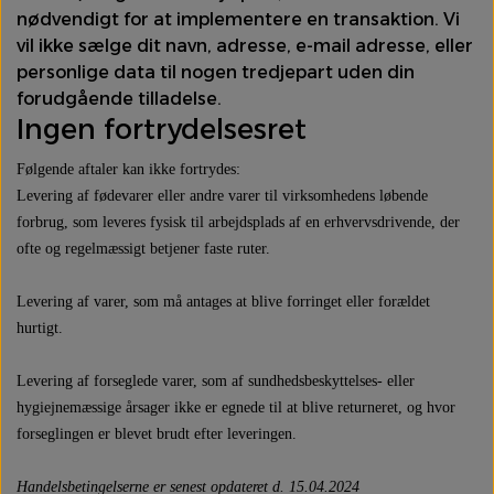
nødvendigt for at implementere en transaktion. Vi
vil ikke sælge dit navn, adresse, e-mail adresse, eller
Olie
personlige data til nogen tredjepart uden din
forudgående tilladelse.
Rodfrugter & Grovgrønt
Ingen fortrydelsesret
Følgende aftaler kan ikke fortrydes:
Salater & Fintgrønt
Levering af fødevarer eller andre varer til virksomhedens løbende
forbrug, som leveres fysisk til arbejdsplads af en erhvervsdrivende, der
Specialiteter
ofte og regelmæssigt betjener faste ruter.
Levering af varer, som må antages at blive forringet eller forældet
Spirer & Urter
hurtigt.
Svampe
Levering af forseglede varer, som af sundhedsbeskyttelses- eller
hygiejnemæssige årsager ikke er egnede til at blive returneret, og hvor
Tomater
forseglingen er blevet brudt efter leveringen.
Handelsbetingelserne er senest opdateret d. 15.04.2024