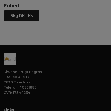
Enhed
Olie
5kg DK - Ks
Rodfrugter & Grovgrønt
Log ind for at se priser
Salater & Fintgrønt
Specialiteter
Spirer & Urter
Kiwano Frugt Engros
Litauen Alle 13
Svampe
2630 Taastrup
Telefon: 40321885
CVR: 17344234
Tomater
Links