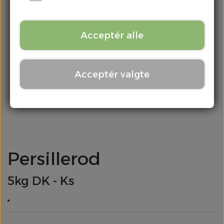
Kontakt
Chili & Peber
Acceptér alle
Citrus
Acceptér valgte
Div. Grønt
Frugt
Kartofler
Persillerod
Kål
5kg DK - Ks
Løg
Meloner