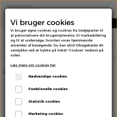
Vi bruger cookies
Vi bruger egne cookies og cookies fra tredjeparter til
at personalisere din brugeroplevelse, til markedsføring
og til at undersøge, hvordan vores hjemmeside
anvendes af besøgende. Du kan altid tilbagekalde dit
samtykke ved at trykke på linket 'Cookies' nederst på
siden.
Læs mere om cookies her
Hjem
Forside
Rodfrugter & Grovgrønt
Persillerod
Nødvendige cookies
Shop
Funktionelle cookies
Brød
Statistik cookies
Om os
Marketing cookies
Bær