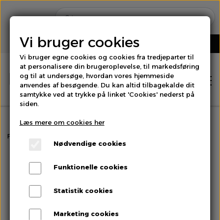
Vi bruger cookies
Vi bruger egne cookies og cookies fra tredjeparter til
at personalisere din brugeroplevelse, til markedsføring
og til at undersøge, hvordan vores hjemmeside
anvendes af besøgende. Du kan altid tilbagekalde dit
samtykke ved at trykke på linket 'Cookies' nederst på
siden.
Læs mere om cookies her
Hjem
Forside
Salater & Fintgrønt
Frisee
Nødvendige cookies
Shop
Funktionelle cookies
Brød
Statistik cookies
Om os
Marketing cookies
Bær