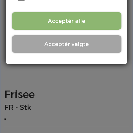
Kontakt
Chili & Peber
Acceptér alle
Citrus
Acceptér valgte
Div. Grønt
Frugt
Kartofler
Frisee
Kål
FR - Stk
Løg
Meloner