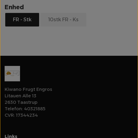
Enhed
Olie
FR - Stk
10stk FR - Ks
Rodfrugter & Grovgrønt
Log ind for at se priser
Salater & Fintgrønt
Specialiteter
Spirer & Urter
Kiwano Frugt Engros
Litauen Alle 13
Svampe
2630 Taastrup
Telefon: 40321885
CVR: 17344234
Tomater
Links