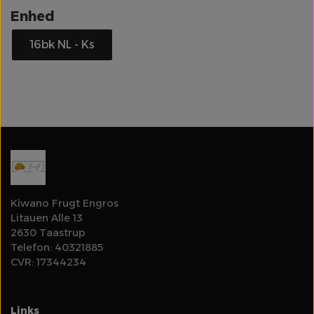
Enhed
Olie
16bk NL - Ks
Rodfrugter & Grovgrønt
Log ind for at se priser
Salater & Fintgrønt
Specialiteter
Spirer & Urter
Kiwano Frugt Engros
Litauen Alle 13
Svampe
2630 Taastrup
Telefon: 40321885
CVR: 17344234
Tomater
Links