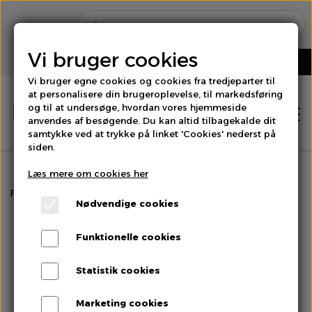
Vi bruger cookies
Vi bruger egne cookies og cookies fra tredjeparter til
at personalisere din brugeroplevelse, til markedsføring
og til at undersøge, hvordan vores hjemmeside
anvendes af besøgende. Du kan altid tilbagekalde dit
samtykke ved at trykke på linket 'Cookies' nederst på
siden.
Læs mere om cookies her
Hjem
Forside
Spirer & Urter
Cress Shiso Mix
Nødvendige cookies
Shop
Funktionelle cookies
Brød
Statistik cookies
Om os
Marketing cookies
Bær