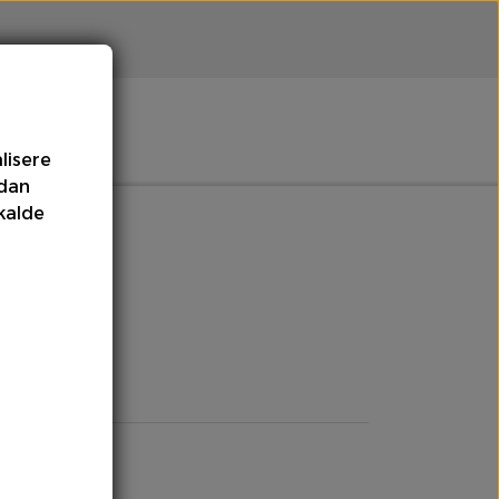
lisere
rdan
Meloner
Olie
kalde
mpe
Tomater