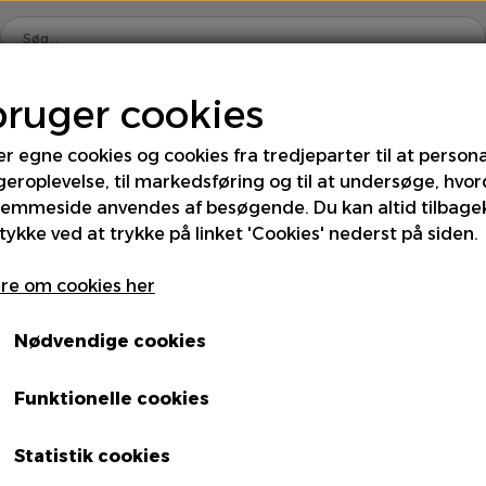
bruger cookies
Hjem
Shop
Om os
Kontakt
er egne cookies og cookies fra tredjeparter til at persona
geroplevelse, til markedsføring og til at undersøge, hvo
rus
Div. Grønt
Frugt
Kartofler
Kål
Løg
jemmeside anvendes af besøgende. Du kan altid tilbage
tykke ved at trykke på linket 'Cookies' nederst på siden.
 & Fintgrønt
Specialiteter
Spirer & Urter
Sva
Cress Shiso Lilla
re om cookies her
16bk NL - Ks
Nødvendige cookies
Funktionelle cookies
Statistik cookies
Enhed