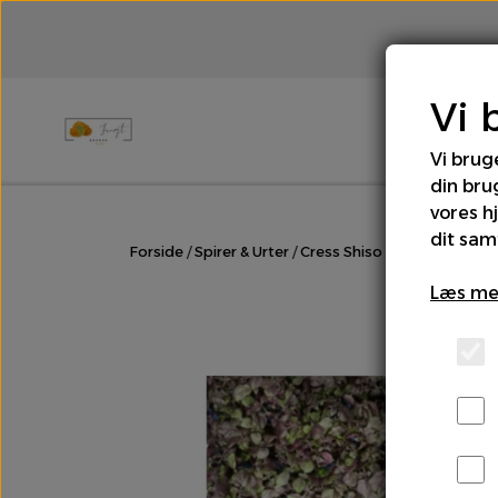
Vi 
Vi brug
din bru
Brød
Bær
Chili & Peber
Cit
vores h
dit sam
Forside
Spirer & Urter
Cress Shiso Lilla
Rodfrugter & Grovgrønt
Salater
Læs me