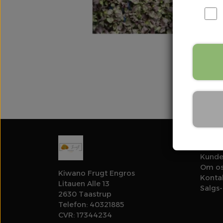
Links
Kunde
Om o
Kiwano Frugt Engros
Konta
Litauen Alle 13
Salgs-
2630 Taastrup
Telefon: 40321885
CVR: 17344234