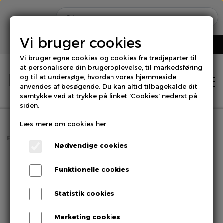
Vi bruger cookies
Vi bruger egne cookies og cookies fra tredjeparter til
at personalisere din brugeroplevelse, til markedsføring
og til at undersøge, hvordan vores hjemmeside
anvendes af besøgende. Du kan altid tilbagekalde dit
samtykke ved at trykke på linket 'Cookies' nederst på
siden.
Læs mere om cookies her
Hjem
Forside
Olie
Planteolie
Nødvendige cookies
Shop
Funktionelle cookies
Brød
Statistik cookies
Om os
Marketing cookies
Bær