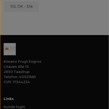
10L DK - Stk
Olie
Log ind for at se priser
Rodfrugter & Grovgrønt
Salater & Fintgrønt
Specialiteter
Kiwano Frugt Engros
Litauen Alle 13
Spirer & Urter
2630 Taastrup
Telefon: 40321885
Svampe
CVR: 17344234
Tomater
Links
Kunde login