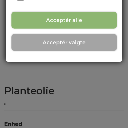
Kontakt
Chili & Peber
Acceptér alle
Citrus
Acceptér valgte
Div. Grønt
Frugt
Kartofler
Planteolie
Kål
Løg
Enhed
Meloner