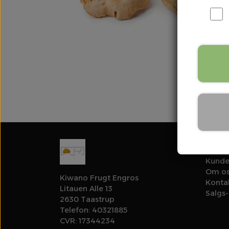
Links
Kunde
Om o
Kiwano Frugt Engros
Konta
Litauen Alle 13
Salgs-
2630 Taastrup
Telefon: 40321885
CVR: 17344234