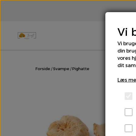
Vi 
Vi brug
din bru
Brød
Bær
Chili & Peber
Cit
vores h
dit sam
Forside
Svampe
Pighatte
Rodfrugter & Grovgrønt
Salater
Læs me