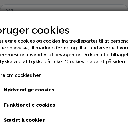
bruger cookies
Hjem
Shop
Om os
Kontakt
er egne cookies og cookies fra tredjeparter til at persona
geroplevelse, til markedsføring og til at undersøge, hvo
rus
Div. Grønt
Frugt
Kartofler
Kål
Løg
jemmeside anvendes af besøgende. Du kan altid tilbage
tykke ved at trykke på linket 'Cookies' nederst på siden.
 & Fintgrønt
Specialiteter
Spirer & Urter
Sva
Pighatte
re om cookies her
Nødvendige cookies
Funktionelle cookies
Enhed
Statistik cookies
1kg P - Ks