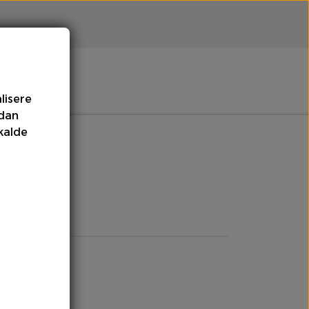
lisere
rdan
Meloner
Olie
kalde
mpe
Tomater