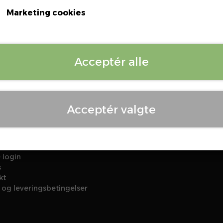
Marketing cookies
Log ind for at se priser
Acceptér alle
Acceptér valgte
 login
s
kt
 og leveringsbetingelser