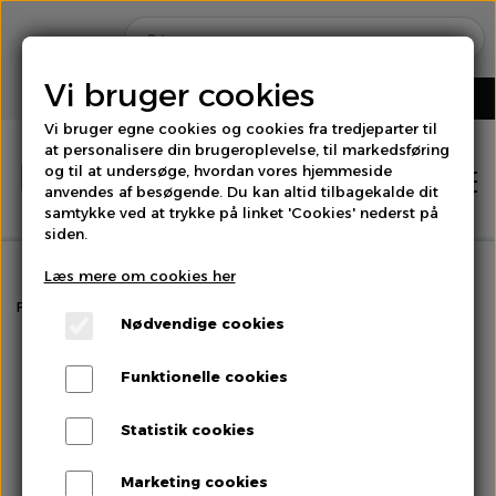
Vi bruger cookies
Vi bruger egne cookies og cookies fra tredjeparter til
at personalisere din brugeroplevelse, til markedsføring
og til at undersøge, hvordan vores hjemmeside
anvendes af besøgende. Du kan altid tilbagekalde dit
samtykke ved at trykke på linket 'Cookies' nederst på
siden.
Læs mere om cookies her
Hjem
Forside
Specialiteter
Papaya
Nødvendige cookies
Shop
Funktionelle cookies
Brød
Statistik cookies
Om os
Marketing cookies
Bær