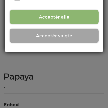
Kontakt
Chili & Peber
Acceptér alle
Citrus
Acceptér valgte
Div. Grønt
Frugt
Kartofler
Papaya
Kål
Løg
Enhed
Meloner