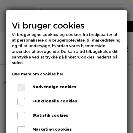
Vi bruger cookies
Vi bruger egne cookies og cookies fra tredjeparter til
at personalisere din brugeroplevelse, til markedsføring
og til at undersøge, hvordan vores hjemmeside
anvendes af besøgende. Du kan altid tilbagekalde dit
samtykke ved at trykke på linket 'Cookies' nederst på
siden.
Læs mere om cookies her
Hjem
Forside
Salater & Fintgrønt
Mixsalat
Nødvendige cookies
Shop
Funktionelle cookies
Brød
Statistik cookies
Om os
Marketing cookies
Bær