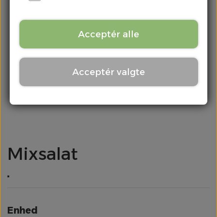
Kontakt
Chili & Peber
Acceptér alle
Citrus
Acceptér valgte
Div. Grønt
Frugt
Kartofler
Mixsalat
Kål
Løg
Enhed
Meloner