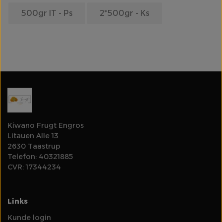
500gr IT - Ps
2*500gr - Ks
Olie
Log ind for at se priser
Rodfrugter & Grovgrønt
Salater & Fintgrønt
Specialiteter
Kiwano Frugt Engros
Litauen Alle 13
Spirer & Urter
2630 Taastrup
Telefon: 40321885
Svampe
CVR: 17344234
Tomater
Links
Kunde login