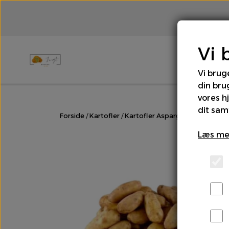
Vi 
Vi brug
din bru
Brød
Bær
Chili & Peber
Cit
vores h
dit sam
Forside
Kartofler
Kartofler Asparges
Rodfrugter & Grovgrønt
Salater
Læs me