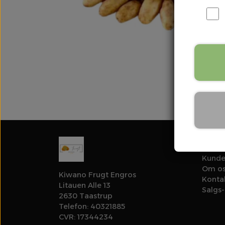
Links
Kunde
Om o
Kiwano Frugt Engros
Konta
Litauen Alle 13
Salgs-
2630 Taastrup
Telefon: 40321885
CVR: 17344234