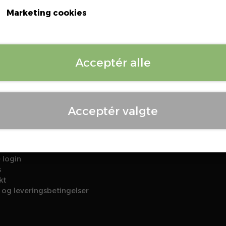
Marketing cookies
Log ind for at se priser
Acceptér alle
Acceptér valgte
 login
s
kt
 og leveringsbetingelser