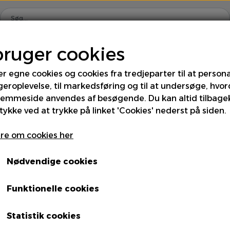
bruger cookies
Hjem
Shop
Om os
Kontakt
er egne cookies og cookies fra tredjeparter til at persona
geroplevelse, til markedsføring og til at undersøge, hvo
rus
Div. Grønt
Frugt
Kartofler
Kål
Løg
jemmeside anvendes af besøgende. Du kan altid tilbage
tykke ved at trykke på linket 'Cookies' nederst på siden.
 & Fintgrønt
Specialiteter
Spirer & Urter
Sva
Kartofler Asparges
re om cookies her
Nødvendige cookies
Funktionelle cookies
Enhed
Statistik cookies
7kg DK - Ks