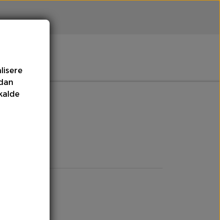
lisere
rdan
Meloner
Olie
kalde
mpe
Tomater