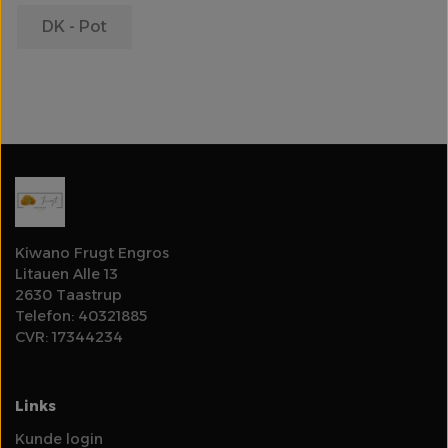
DK - Pot
Olie
Log ind for at se priser
Rodfrugter & Grovgrønt
Salater & Fintgrønt
Specialiteter
Kiwano Frugt Engros
Litauen Alle 13
Spirer & Urter
2630 Taastrup
Telefon: 40321885
Svampe
CVR: 17344234
Tomater
Links
Kunde login