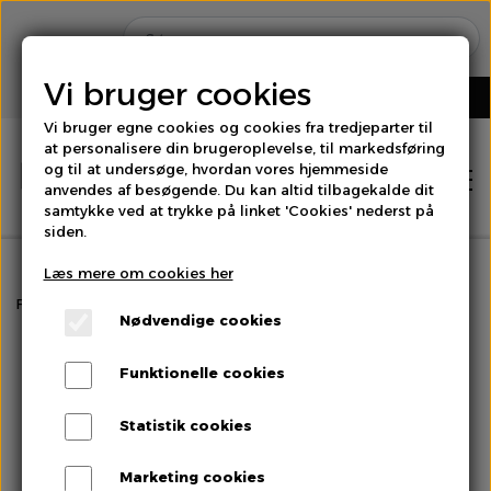
Vi bruger cookies
Vi bruger egne cookies og cookies fra tredjeparter til
at personalisere din brugeroplevelse, til markedsføring
og til at undersøge, hvordan vores hjemmeside
anvendes af besøgende. Du kan altid tilbagekalde dit
samtykke ved at trykke på linket 'Cookies' nederst på
siden.
Læs mere om cookies her
Hjem
Forside
Spirer & Urter
Basilikum Thai
Nødvendige cookies
Shop
Funktionelle cookies
Brød
Statistik cookies
Om os
Marketing cookies
Bær