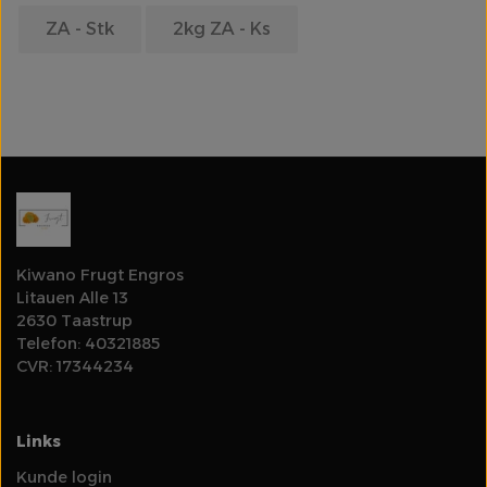
ZA - Stk
2kg ZA - Ks
Olie
Log ind for at se priser
Rodfrugter & Grovgrønt
Salater & Fintgrønt
Specialiteter
Kiwano Frugt Engros
Litauen Alle 13
Spirer & Urter
2630 Taastrup
Telefon: 40321885
Svampe
CVR: 17344234
Tomater
Links
Kunde login