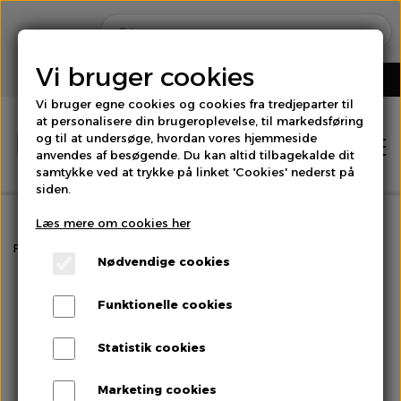
Vi bruger cookies
Vi bruger egne cookies og cookies fra tredjeparter til
at personalisere din brugeroplevelse, til markedsføring
og til at undersøge, hvordan vores hjemmeside
anvendes af besøgende. Du kan altid tilbagekalde dit
samtykke ved at trykke på linket 'Cookies' nederst på
siden.
Læs mere om cookies her
Hjem
Forside
Specialiteter
Passionsfrugt
Nødvendige cookies
Shop
Funktionelle cookies
Brød
Statistik cookies
Om os
Marketing cookies
Bær