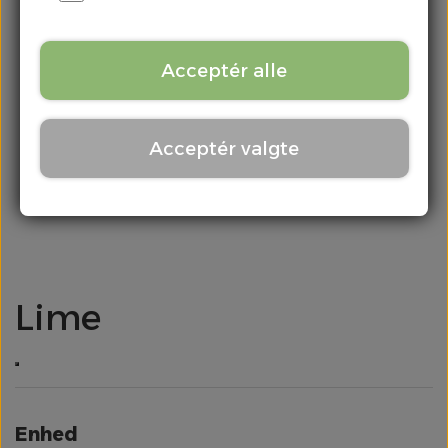
Kontakt
Chili & Peber
Acceptér alle
Citrus
Acceptér valgte
Div. Grønt
Frugt
Kartofler
Lime
Kål
Løg
Enhed
Meloner