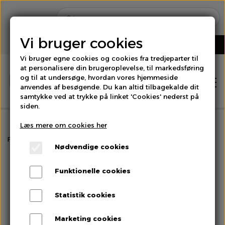
Vi bruger cookies
Vi bruger egne cookies og cookies fra tredjeparter til
at personalisere din brugeroplevelse, til markedsføring
og til at undersøge, hvordan vores hjemmeside
anvendes af besøgende. Du kan altid tilbagekalde dit
samtykke ved at trykke på linket 'Cookies' nederst på
siden.
Læs mere om cookies her
Hjem
Forside
Citrus
Lime
Nødvendige cookies
Shop
Funktionelle cookies
Brød
Statistik cookies
Om os
Marketing cookies
Bær