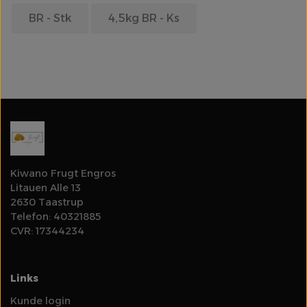
BR - Stk
4,5kg BR - Ks
Olie
Log ind for at se priser
Rodfrugter & Grovgrønt
Salater & Fintgrønt
Specialiteter
Kiwano Frugt Engros
Litauen Alle 13
Spirer & Urter
2630 Taastrup
Telefon: 40321885
Svampe
CVR: 17344234
Tomater
Links
Kunde login