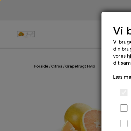
Vi 
Vi brug
din bru
Brød
Bær
Chili & Peber
Cit
vores h
dit sam
Forside
Citrus
Grapefrugt Hvid
Rodfrugter & Grovgrønt
Salater
Læs me