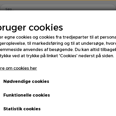
bruger cookies
Hjem
Shop
Om os
Kontakt
er egne cookies og cookies fra tredjeparter til at persona
geroplevelse, til markedsføring og til at undersøge, hvo
rus
Div. Grønt
Frugt
Kartofler
Kål
Løg
jemmeside anvendes af besøgende. Du kan altid tilbage
tykke ved at trykke på linket 'Cookies' nederst på siden.
 & Fintgrønt
Specialiteter
Spirer & Urter
Sva
Grapefrugt Hvid
re om cookies her
15kg ES - Ks
Nødvendige cookies
Funktionelle cookies
Statistik cookies
Enhed