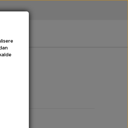
lisere
rdan
Meloner
Olie
kalde
mpe
Tomater