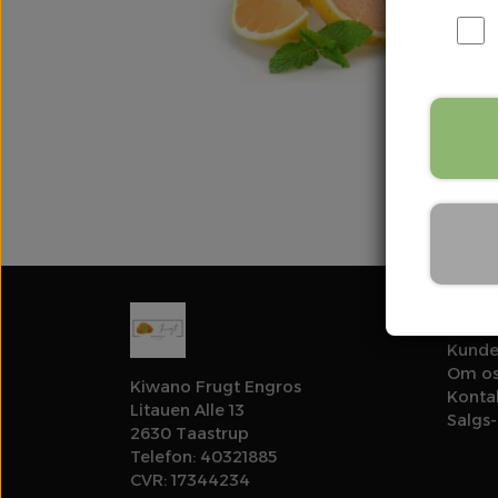
Links
Kunde
Om o
Kiwano Frugt Engros
Konta
Litauen Alle 13
Salgs-
2630 Taastrup
Telefon: 40321885
CVR: 17344234