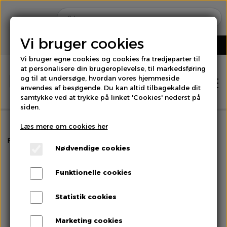
Vi bruger cookies
Vi bruger egne cookies og cookies fra tredjeparter til
at personalisere din brugeroplevelse, til markedsføring
og til at undersøge, hvordan vores hjemmeside
anvendes af besøgende. Du kan altid tilbagekalde dit
samtykke ved at trykke på linket 'Cookies' nederst på
siden.
Læs mere om cookies her
Hjem
Forside
Frugt
Æbler Royal Gala
Nødvendige cookies
Shop
Funktionelle cookies
Brød
Statistik cookies
Om os
Marketing cookies
Bær