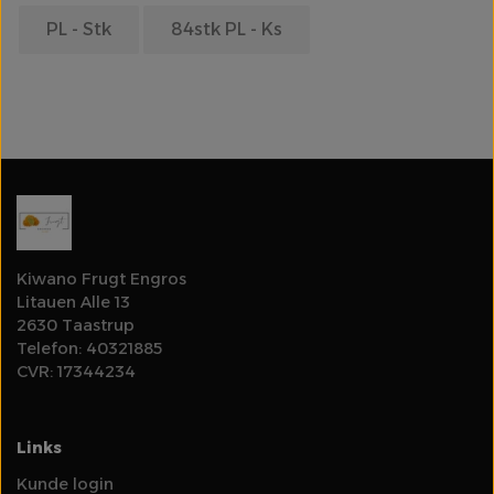
PL - Stk
84stk PL - Ks
Olie
Log ind for at se priser
Rodfrugter & Grovgrønt
Salater & Fintgrønt
Specialiteter
Kiwano Frugt Engros
Litauen Alle 13
Spirer & Urter
2630 Taastrup
Telefon: 40321885
Svampe
CVR: 17344234
Tomater
Links
Kunde login